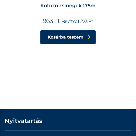
Kötöző zsinegek 175m
963
Ft
Bruttó:
1 223
Ft
Kosárba teszem
Nyitvatartás