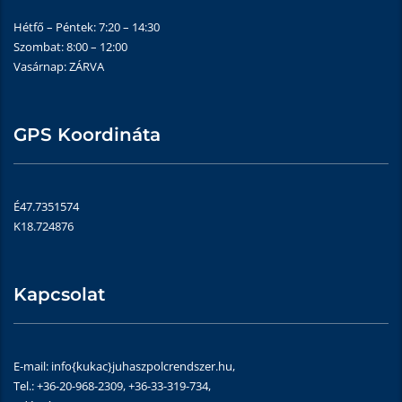
Hétfő – Péntek: 7:20 – 14:30
Szombat: 8:00 – 12:00
Vasárnap: ZÁRVA
GPS Koordináta
É47.7351574
K18.724876
Kapcsolat
E-mail: info{kukac}juhaszpolcrendszer.hu,
Tel.: +36-20-968-2309, +36-33-319-734,