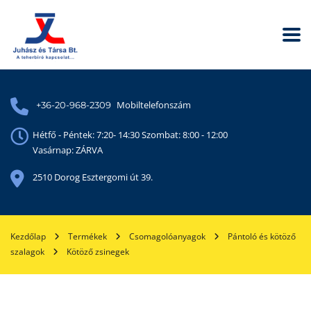
Mobiltelefonszám
+36-20-968-2309
Hétfő - Péntek: 7:20- 14:30 Szombat: 8:00 - 12:00
Vasárnap: ZÁRVA
2510 Dorog Esztergomi út 39.
Kezdőlap
Termékek
Csomagolóanyagok
Pántoló és kötöző
szalagok
Kötöző zsinegek