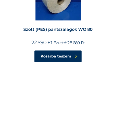
Szőtt (PES) pántszalagok WO 80
22 590
Ft
Bruttó:
28 689
Ft
Kosárba teszem