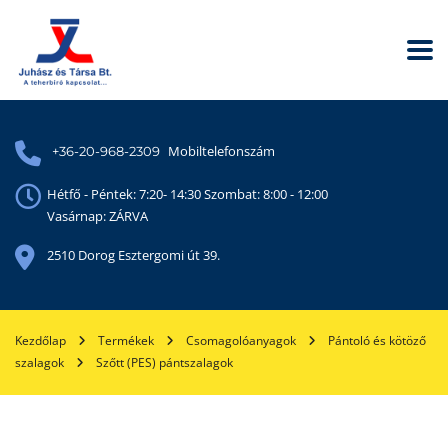
Mobiltelefonszám
+36-20-968-2309
Hétfő - Péntek: 7:20- 14:30 Szombat: 8:00 - 12:00
Vasárnap: ZÁRVA
2510 Dorog Esztergomi út 39.
Kezdőlap
Termékek
Csomagolóanyagok
Pántoló és kötöző
szalagok
Szőtt (PES) pántszalagok