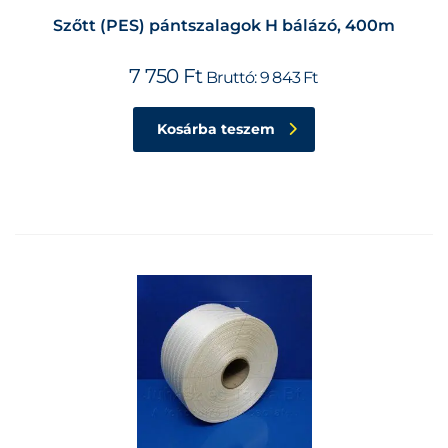
Szőtt (PES) pántszalagok H bálázó, 400m
7 750
Ft
Bruttó:
9 843
Ft
Kosárba teszem