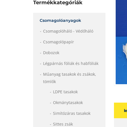
Termékkategóriák
Csomagolóanyagok
Csomagolóháló - Védőháló
Csomagolópapír
Dobozok
Légpárnás fóliák és habfóliák
Műanyag tasakok és zsákok,
tömlők
LDPE tasakok
Okmánytasakok
l
Simítózáras tasakok
Sittes zsák