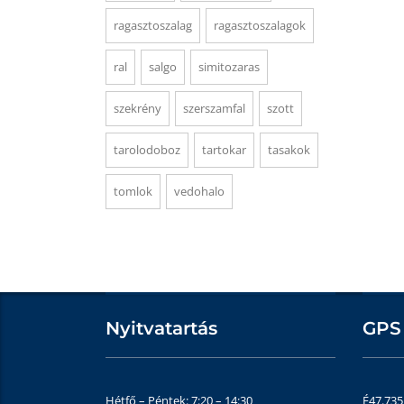
ragasztoszalag
ragasztoszalagok
ral
salgo
simitozaras
szekrény
szerszamfal
szott
tarolodoboz
tartokar
tasakok
tomlok
vedohalo
Nyitvatartás
GPS
Hétfő – Péntek: 7:20 – 14:30
É47.73