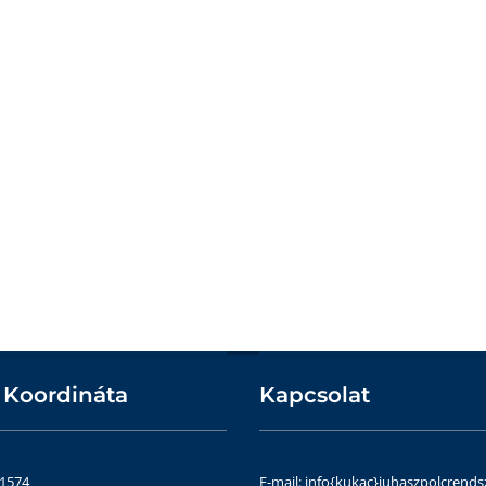
 Koordináta
Kapcsolat
51574
E-mail: info{kukac}juhaszpolcrends