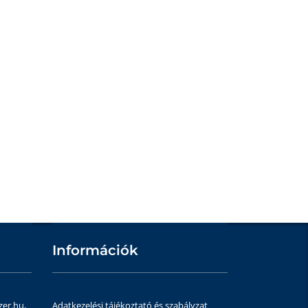
Információk
zer.hu,
Adatkezelési tájékoztató és szabályzat