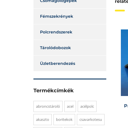
Csomagológépek
relat
Fémszekrények
Polcrendszerek
Tárolódobozok
Üzletberendezés
Termékcímkék
P
abroncstároló
acel
acélpolc
akaszto
boritekok
csavarkotesu