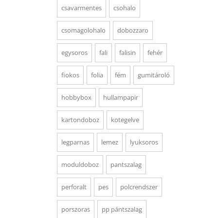
csavarmentes
csohalo
csomagolohalo
dobozzaro
egysoros
fali
falisin
fehér
fiokos
folia
fém
gumitároló
hobbybox
hullampapir
kartondoboz
kotegelve
legparnas
lemez
lyuksoros
moduldoboz
pantszalag
perforalt
pes
polcrendszer
porszoras
pp pántszalag