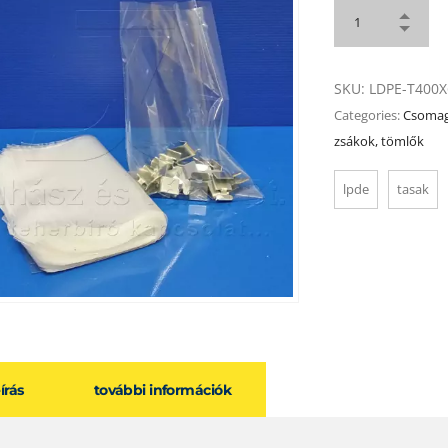
SKU:
LDPE-T400X
Categories:
Csomag
zsákok, tömlők
lpde
tasak
eírás
további információk