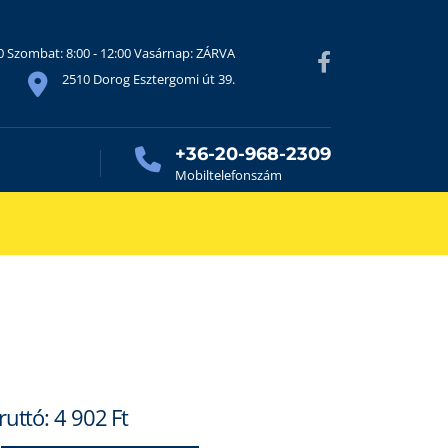
30 Szombat: 8:00 - 12:00 Vasárnap: ZÁRVA
2510 Dorog Esztergomi út 39.
+36-20-968-2309
Mobiltelefonszám
ruttó:
4 902
Ft