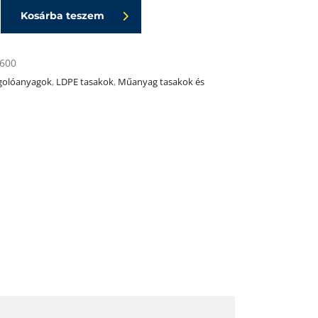
Kosárba teszem
600
olóanyagok
,
LDPE tasakok
,
Műanyag tasakok és