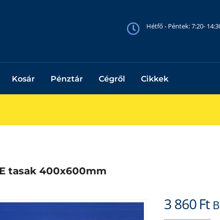
Hétfő - Péntek: 7:20- 14:
Kosár
Pénztár
Cégről
Cikkek
E tasak 400x600mm
3 860
Ft
B