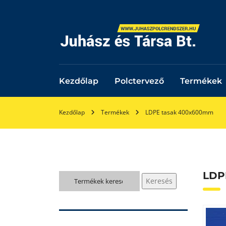
Kezdőlap
Polctervező
Termékek
Kezdőlap
Termékek
LDPE tasak 400x600mm
LDP
Keresés
Keresés
a
következőre: