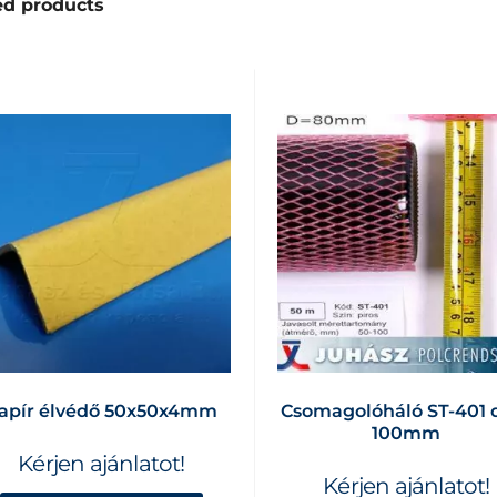
ed products
apír élvédő 50x50x4mm
Csomagolóháló ST-401 
100mm
Kérjen ajánlatot!
Kérjen ajánlatot!