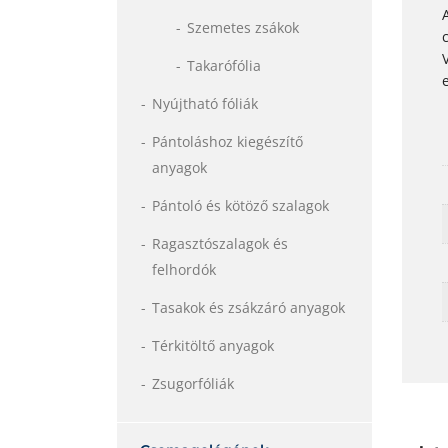
Szemetes zsákok
Takarófólia
Nyújtható fóliák
Pántoláshoz kiegészítő
anyagok
Pántoló és kötöző szalagok
Ragasztószalagok és
felhordók
Tasakok és zsákzáró anyagok
Térkitöltő anyagok
Zsugorfóliák