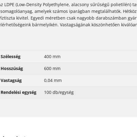
Az LDPE (Low-Density Polyethylene, alacsony sűrűségű polietilén) t
csomagolóanyag, amelyek számos iparágban megtalálhatók. Hétköz
Víztiszta kivitel. Egyedi méretben csak nagyobb darabszámban gyár
elérhetőségeink bármelyikén. Vastagságának köszönhetően kiválóan
Szélesség
400 mm
Hosszúság
600 mm
Vastagság
0,04 mm
Rendelési egység
100 db/egység