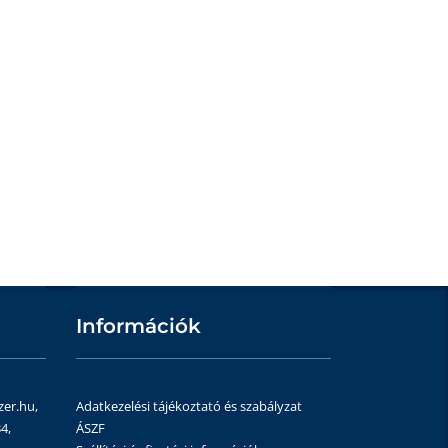
Információk
zer.hu,
Adatkezelési tájékoztató és szabályzat
4,
ÁSZF