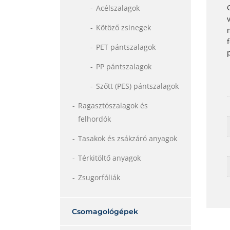
Acélszalagok
Kötöző zsinegek
PET pántszalagok
PP pántszalagok
Szőtt (PES) pántszalagok
Ragasztószalagok és
felhordók
Tasakok és zsákzáró anyagok
Térkitöltő anyagok
Zsugorfóliák
Csomagológépek