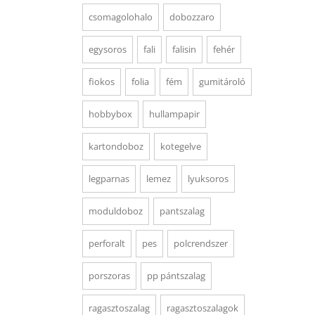
csomagolohalo
dobozzaro
egysoros
fali
falisin
fehér
fiokos
folia
fém
gumitároló
hobbybox
hullampapir
kartondoboz
kotegelve
legparnas
lemez
lyuksoros
moduldoboz
pantszalag
perforalt
pes
polcrendszer
porszoras
pp pántszalag
ragasztoszalag
ragasztoszalagok