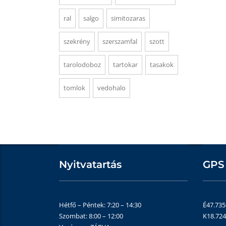
ral
salgo
simitozaras
szekrény
szerszamfal
szott
tarolodoboz
tartokar
tasakok
tomlok
vedohalo
Nyitvatartás
GPS
Hétfő – Péntek: 7:20 – 14:30
É47.73
Szombat: 8:00 – 12:00
K18.72