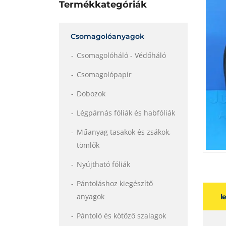
Termékkategóriák
Csomagolóanyagok
Csomagolóháló - Védőháló
Csomagolópapír
Dobozok
Légpárnás fóliák és habfóliák
Műanyag tasakok és zsákok,
tömlők
Nyújtható fóliák
Pántoláshoz kiegészítő
anyagok
l
Pántoló és kötöző szalagok