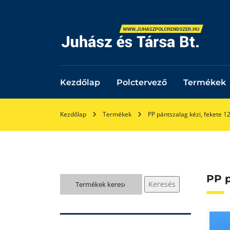
Kezdőlap
Polctervező
Termékek
Kezdőlap
Termékek
PP pántszalag kézi, fekete
PP p
Keresés
Keresés
a
következőre: