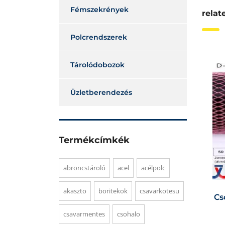
Fémszekrények
relat
Polcrendszerek
Tárolódobozok
Üzletberendezés
Termékcímkék
abroncstároló
acel
acélpolc
akaszto
boritekok
csavarkotesu
Cs
csavarmentes
csohalo