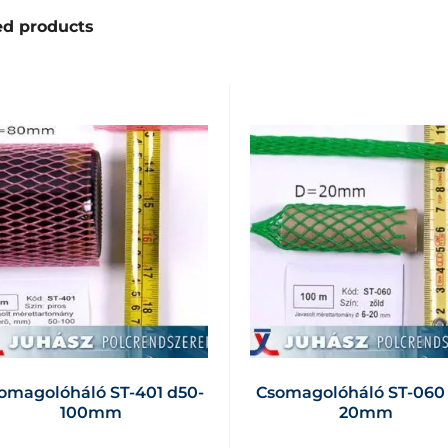
ed products
omagolóháló ST-401 d50-
Csomagolóháló ST-060
100mm
20mm