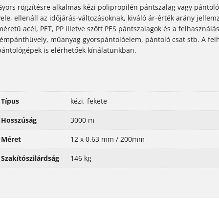
Gyors rögzítésre alkalmas kézi polipropilén pántszalag vagy pántoló
vele, ellenáll az időjárás-változásoknak, kiváló ár-érték arány jell
méretű acél, PET, PP illetve szőtt PES pántszalagok és a felhasznál
fémpánthüvely, műanyag gyorspántolóelem, pántoló csat stb. A fel
pántológépek is elérhetőek kínálatunkban.
Típus
kézi, fekete
Hosszúság
3000 m
Méret
12 x 0,63 mm / 200mm
Szakítószilárdság
146 kg