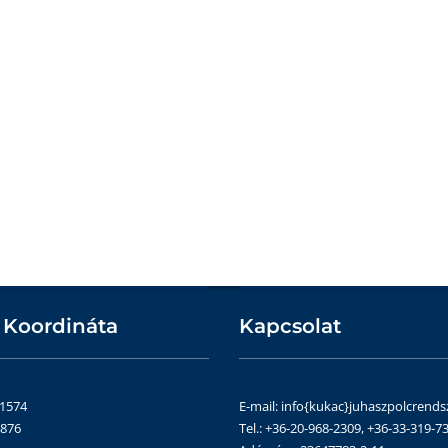
 Koordináta
Kapcsolat
51574
E-mail: info{kukac}juhaszpolcrends
4876
Tel.: +36-20-968-2309, +36-33-319-73