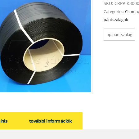
SKU:
CRPP-K300
Categories:
Csomag
pántszalagok
pp pántszalag
eírás
további információk