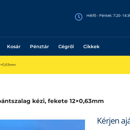
Hétfő - Péntek: 7:20- 14:
Kosár
Pénztár
Cégről
Cikkek
 12×0,63mm
ántszalag kézi, fekete 12×0,63mm
Kérjen aj