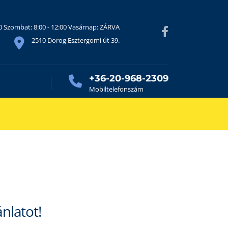
30 Szombat: 8:00 - 12:00 Vasárnap: ZÁRVA
2510 Dorog Esztergomi út 39.
+36-20-968-2309
Mobiltelefonszám
ánlatot!