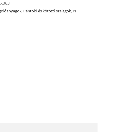
0X063
olóanyagok
,
Pántoló és kötöző szalagok
,
PP