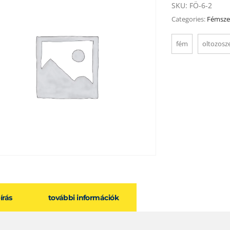
SKU:
FÖ-6-2
Categories:
Fémsze
fém
oltozosz
eírás
további információk