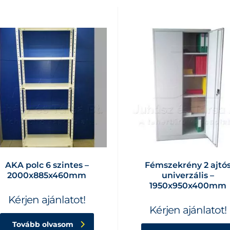
AKA polc 6 szintes –
Fémszekrény 2 ajtó
2000x885x460mm
univerzális –
1950x950x400mm
Kérjen ajánlatot!
Kérjen ajánlatot!
Tovább olvasom