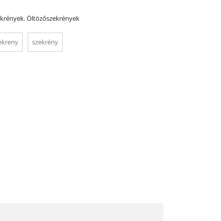
krények
,
Öltözőszekrények
ekreny
szekrény