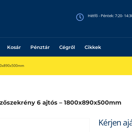
Hétfő - Péntek: 7:20- 14:
Kosár
Pénztár
Cégről
Cikkek
1800x890x500mm
özőszekrény 6 ajtós – 1800x890x500mm
Kérjen aj