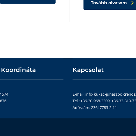
Tovább olvasom
 Koordináta
Kapcsolat
51574
E-mail: info{kukac}juhaszpolcrends
4876
Tel.: +36-20-968-2309, +36-33-319-73
Adószám: 23647783-2-11