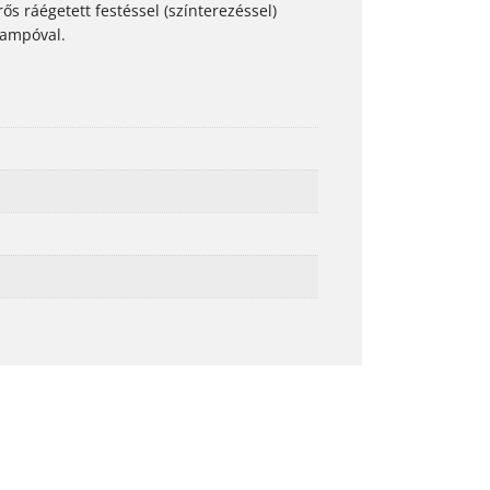
ős ráégetett festéssel (színterezéssel)
 kampóval.