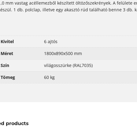
1,0 mm vastag acéllemezből készített öltözőszekrények. A felülete er
készül. 1 db. polclap, illetve egy akasztó rúd található benne 3 db.
Kivitel
6 ajtós
Méret
1800x890x500 mm
Szín
világosszürke (RAL7035)
Tömeg
60 kg
ed products