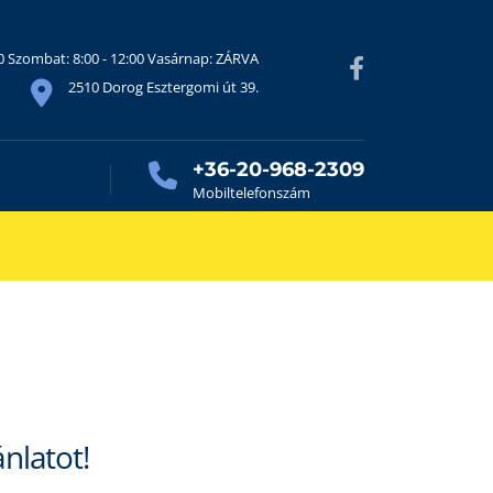
30 Szombat: 8:00 - 12:00 Vasárnap: ZÁRVA
2510 Dorog Esztergomi út 39.
+36-20-968-2309
Mobiltelefonszám
ánlatot!