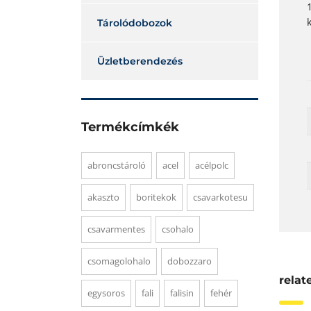
Tárolódobozok
Üzletberendezés
Termékcímkék
abroncstároló
acel
acélpolc
akaszto
boritekok
csavarkotesu
csavarmentes
csohalo
csomagolohalo
dobozzaro
relat
egysoros
fali
falisin
fehér