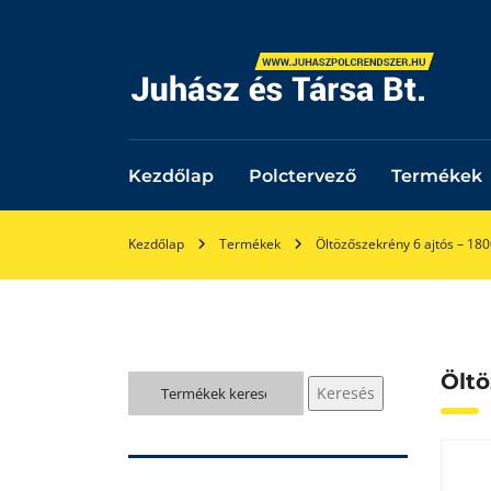
Kezdőlap
Polctervező
Termékek
Kezdőlap
Termékek
Öltözőszekrény 6 ajtós – 
Ölt
Keresés
Keresés
a
következőre: