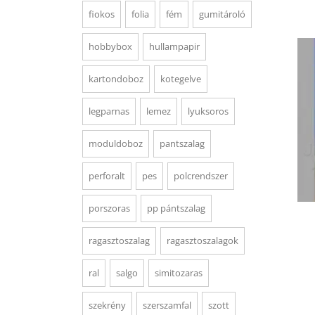
fiokos
folia
fém
gumitároló
hobbybox
hullampapir
kartondoboz
kotegelve
legparnas
lemez
lyuksoros
moduldoboz
pantszalag
perforalt
pes
polcrendszer
porszoras
pp pántszalag
ragasztoszalag
ragasztoszalagok
ral
salgo
simitozaras
szekrény
szerszamfal
szott