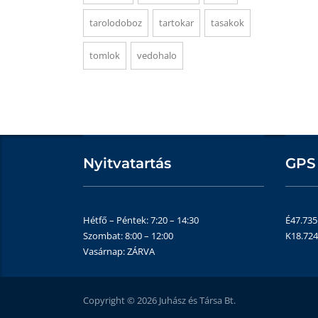
tarolodoboz
tartokar
tasakok
tomlok
vedohalo
Nyitvatartás
GPS
Hétfő – Péntek: 7:20 – 14:30
É47.73
Szombat: 8:00 – 12:00
K18.72
Vasárnap: ZÁRVA
Copyright © 2026 Juhász és Társa Bt.