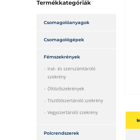
Termékkategóriák
Csomagolóanyagok
Csomagológépek
Fémszekrények
Irat- és szerszámtároló
szekrény
Öltözőszekrények
Tisztítószertároló szekrény
Vegyszertároló szekrény
l
Polcrendszerek