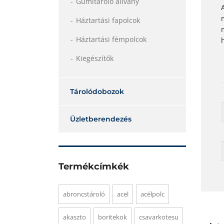
Gumitároló állvány
Háztartási fapolcok
Háztartási fémpolcok
Kiegészítők
Tárolódobozok
Üzletberendezés
Termékcímkék
abroncstároló
acel
acélpolc
akaszto
boritekok
csavarkotesu