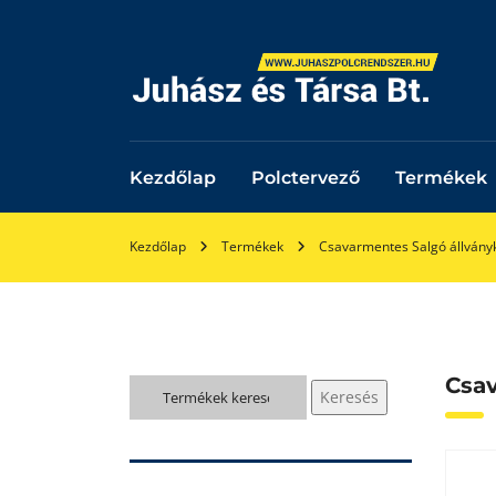
Kezdőlap
Polctervező
Termékek
Kezdőlap
Termékek
Csavarmentes Salgó állván
Csa
Keresés
Keresés
a
következőre: