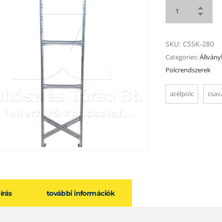
SKU:
CSSK-280
Categories:
Állvány
Polcrendszerek
acélpolc
csav
eírás
további információk