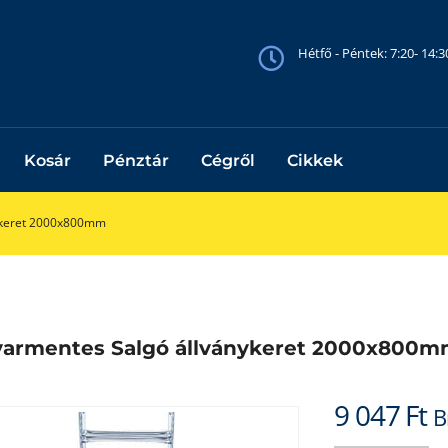
Hétfő - Péntek: 7:20- 14:
Kosár
Pénztár
Cégről
Cikkek
ykeret 2000x800mm
varmentes Salgó állványkeret 2000x800
9 047
Ft
B