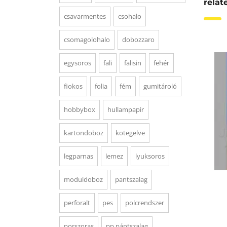
relat
csavarmentes
csohalo
csomagolohalo
dobozzaro
egysoros
fali
falisin
fehér
fiokos
folia
fém
gumitároló
hobbybox
hullampapir
kartondoboz
kotegelve
legparnas
lemez
lyuksoros
moduldoboz
pantszalag
perforalt
pes
polcrendszer
porszoras
pp pántszalag