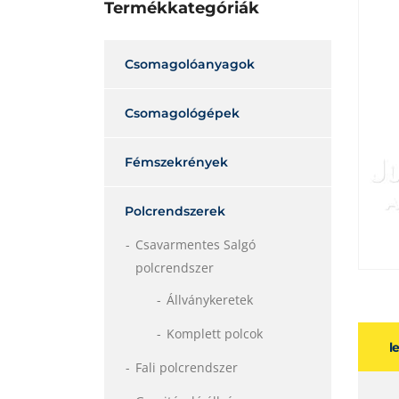
Termékkategóriák
Csomagolóanyagok
Csomagológépek
Fémszekrények
Polcrendszerek
Csavarmentes Salgó
polcrendszer
Állványkeretek
Komplett polcok
l
Fali polcrendszer