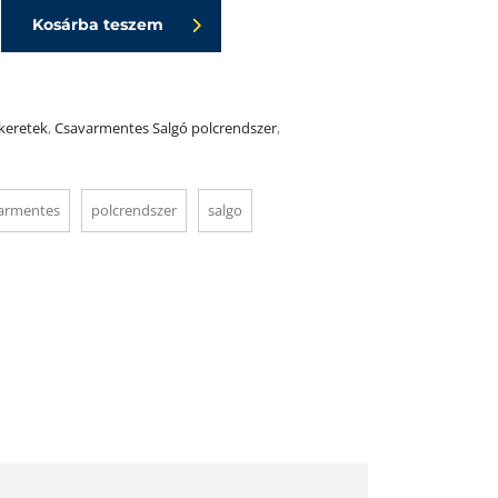
Kosárba teszem
keretek
,
Csavarmentes Salgó polcrendszer
,
armentes
polcrendszer
salgo