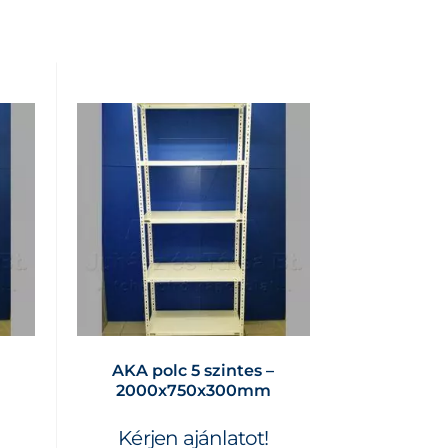
AKA polc 5 szintes –
m
2000x750x300mm
Kérjen ajánlatot!