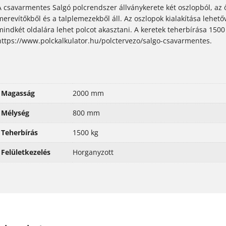
A csavarmentes Salgó polcrendszer állványkerete két oszlopból, az 
merevítőkből és a talplemezekből áll. Az oszlopok kialakítása lehető
mindkét oldalára lehet polcot akasztani. A keretek teherbírása 1500
https://www.polckalkulator.hu/polctervezo/salgo-csavarmentes.
Magasság
2000 mm
Mélység
800 mm
Teherbírás
1500 kg
Felületkezelés
Horganyzott