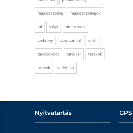
ragasztoszalag
ragasztoszalagok
ral
salgo
simitozaras
szekrény
szerszamfal
szott
tarolodoboz
tartokar
tasakok
tomlok
vedohalo
Nyitvatartás
GPS