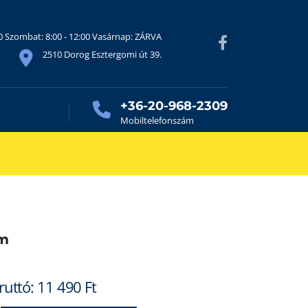
30 Szombat: 8:00 - 12:00 Vasárnap: ZÁRVA
2510 Dorog Esztergomi út 39.
+36-20-968-2309
Mobiltelefonszám
mm
ruttó:
11 490
Ft