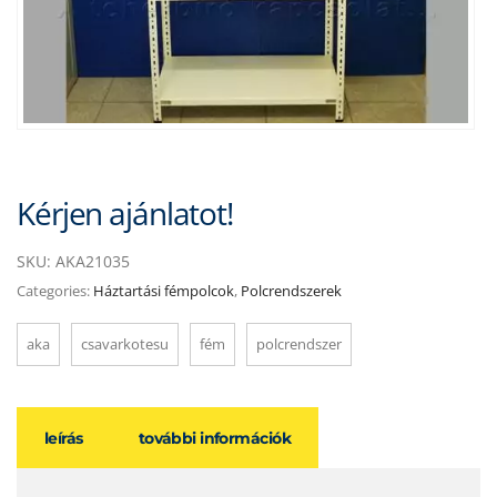
Kérjen ajánlatot!
SKU:
AKA21035
Categories:
Háztartási fémpolcok
,
Polcrendszerek
aka
csavarkotesu
fém
polcrendszer
leírás
további információk