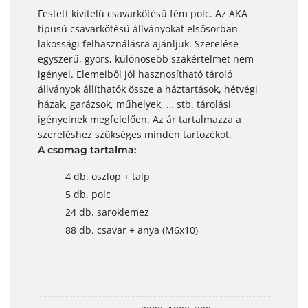
Festett kivitelű csavarkötésű fém polc. Az AKA
típusú csavarkötésű állványokat elsősorban
lakossági felhasználásra ajánljuk. Szerelése
egyszerű, gyors, különösebb szakértelmet nem
igényel. Elemeiből jól hasznosítható tároló
állványok állíthatók össze a háztartások, hétvégi
házak, garázsok, műhelyek, … stb. tárolási
igényeinek megfelelően. Az ár tartalmazza a
szereléshez szükséges minden tartozékot.
A csomag tartalma:
4 db. oszlop + talp
5 db. polc
24 db. saroklemez
88 db. csavar + anya (M6x10)