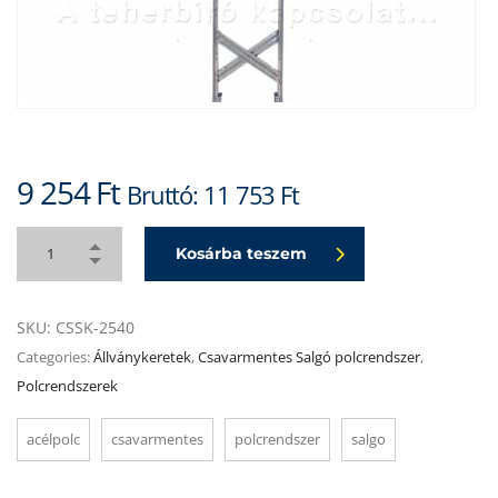
9 254
Ft
Bruttó:
11 753
Ft
Kosárba teszem
SKU:
CSSK-2540
Categories:
Állványkeretek
,
Csavarmentes Salgó polcrendszer
,
Polcrendszerek
acélpolc
csavarmentes
polcrendszer
salgo