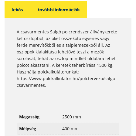
leírás
további információk
A csavarmentes Salgó polcrendszer állványkerete
két oszlopból, az őket összekötő egyenes vagy
ferde merevítőkből és a talplemezekből áll. Az
oszlopok kialakítása lehetővé teszi a mezők
sorolását, tehát az oszlop mindkét oldalára lehet
polcot akasztani. A keretek teherbírása 1500 kg.
Használja polckalkulátorunkat:
https://www.polckalkulator.hu/polctervezo/salgo-
csavarmentes.
Magasság
2500 mm
Mélység
400 mm