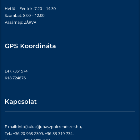
Hétfő – Péntek: 7:20 – 14:30
Szombat: 8:00 – 12:00
Vasárnap: ZÁRVA
GPS Koordináta
É47.7351574
K18.724876
Kapcsolat
E-mail: info{kukac}juhaszpolcrendszer.hu,
Tel.: +36-20-968-2309, +36-33-319-734,