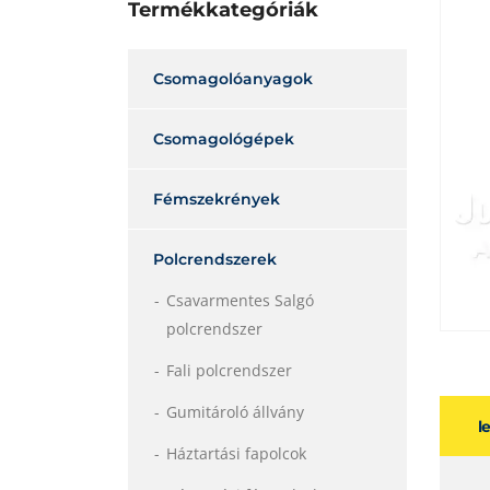
Termékkategóriák
Csomagolóanyagok
Csomagológépek
Fémszekrények
Polcrendszerek
Csavarmentes Salgó
polcrendszer
Fali polcrendszer
Gumitároló állvány
l
Háztartási fapolcok