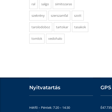
ral
salgo
simitozaras
szekrény
szerszamfal
szott
tarolodoboz
tartokar
tasakok
tomlok
vedohalo
Nyitvatartás
GPS
Hétfő – Péntek: 7:20 – 14:30
É47.73