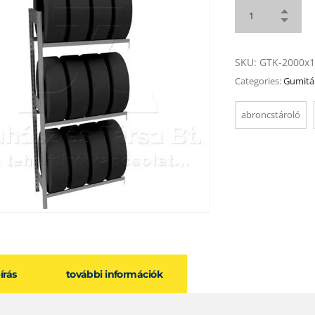
SKU:
GTK-2000x1
Categories:
Gumitár
abroncstároló
eírás
további információk