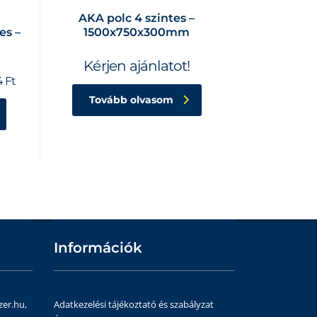
AKA polc 4 szintes –
es –
1500x750x300mm
Kérjen ajánlatot!
4
Ft
Tovább olvasom
Információk
zer.hu,
Adatkezelési tájékoztató és szabályzat