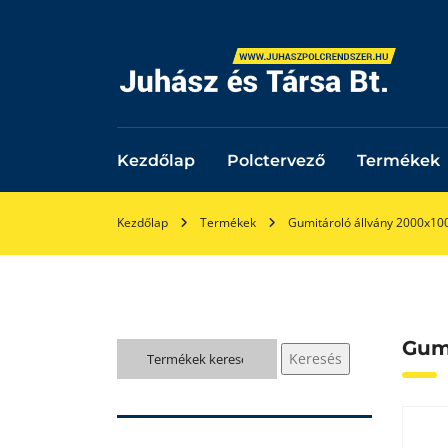
Kezdőlap
Polctervező
Termékek
Kezdőlap
Termékek
Gumitároló állvány 2000x100
Gumi
Keresés
Keresés
a
következőre: