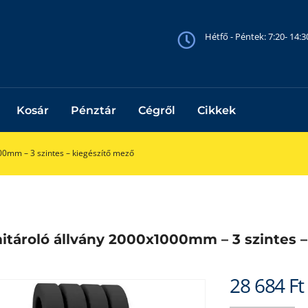
Hétfő - Péntek: 7:20- 14:
Kosár
Pénztár
Cégről
Cikkek
0mm – 3 szintes – kiegészítő mező
tároló állvány 2000x1000mm – 3 szintes –
28 684
Ft