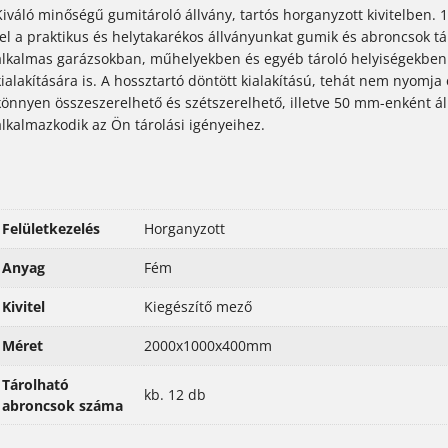
Kiváló minőségű gumitároló állvány, tartós horganyzott kivitelben.
fel a praktikus és helytakarékos állványunkat gumik és abroncsok tá
alkalmas garázsokban, műhelyekben és egyéb tároló helyiségekben 
kialakítására is. A hossztartó döntött kialakítású, tehát nem nyomja
könnyen összeszerelhető és szétszerelhető, illetve 50 mm-enként áll
alkalmazkodik az Ön tárolási igényeihez.
Felületkezelés
Horganyzott
Anyag
Fém
Kivitel
Kiegészítő mező
Méret
2000x1000x400mm
Tárolható
kb. 12 db
abroncsok száma