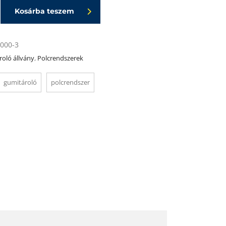
Kosárba teszem
000-3
oló állvány
,
Polcrendszerek
gumitároló
polcrendszer