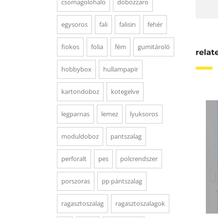
csomagolohalo
dobozzaro
egysoros
fali
falisin
fehér
fiokos
folia
fém
gumitároló
relat
hobbybox
hullampapir
kartondoboz
kotegelve
legparnas
lemez
lyuksoros
moduldoboz
pantszalag
perforalt
pes
polcrendszer
porszoras
pp pántszalag
ragasztoszalag
ragasztoszalagok