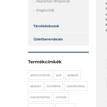
Háztartási fémpolcok
Kiegészítők
Tárolódobozok
Üzletberendezés
Termékcímkék
abroncstároló
acel
acélpolc
akaszto
boritekok
csavarkotesu
csavarmentes
csohalo