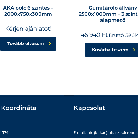
AKA polc 6 szintes –
Gumitároló állvány
2000x750x300mm
2500x1000mm – 3 szint
alapmező
Kérjen ajánlatot!
46 940
Ft
Bruttó:
59 61
Tovább olvasom
Kosárba teszem
 Koordináta
Kapcsolat
51574
E-mail: info{kukac}juhaszpolcrends