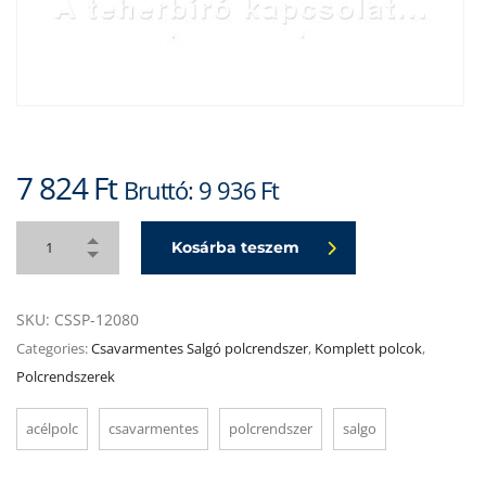
7 824
Ft
Bruttó:
9 936
Ft
Kosárba teszem
SKU:
CSSP-12080
Categories:
Csavarmentes Salgó polcrendszer
,
Komplett polcok
,
Polcrendszerek
acélpolc
csavarmentes
polcrendszer
salgo