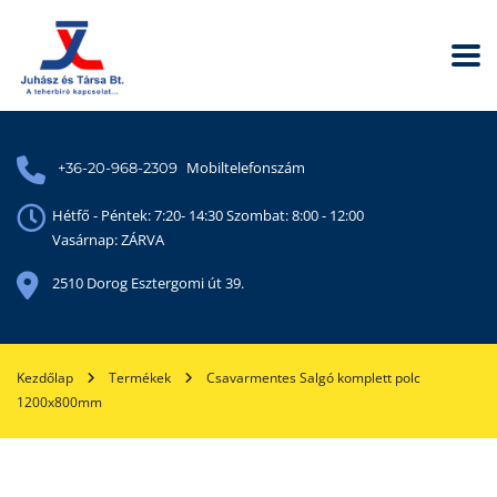
Mobiltelefonszám
+36-20-968-2309
Hétfő - Péntek: 7:20- 14:30 Szombat: 8:00 - 12:00
Vasárnap: ZÁRVA
2510 Dorog Esztergomi út 39.
Kezdőlap
Termékek
Csavarmentes Salgó komplett polc
1200x800mm