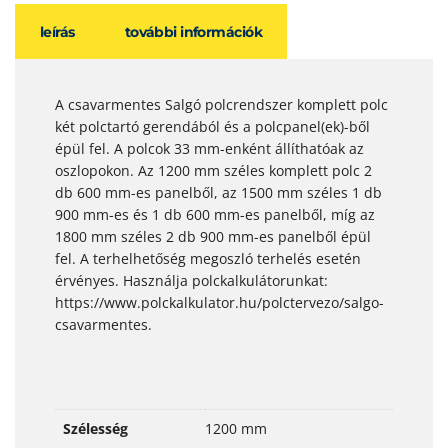
leírás
további információk
A csavarmentes Salgó polcrendszer komplett polc
két polctartó gerendából és a polcpanel(ek)-ből
épül fel. A polcok 33 mm-enként állíthatóak az
oszlopokon. Az 1200 mm széles komplett polc 2
db 600 mm-es panelből, az 1500 mm széles 1 db
900 mm-es és 1 db 600 mm-es panelből, míg az
1800 mm széles 2 db 900 mm-es panelből épül
fel. A terhelhetőség megoszló terhelés esetén
érvényes. Használja polckalkulátorunkat:
https://www.polckalkulator.hu/polctervezo/salgo-
csavarmentes.
Szélesség
1200 mm