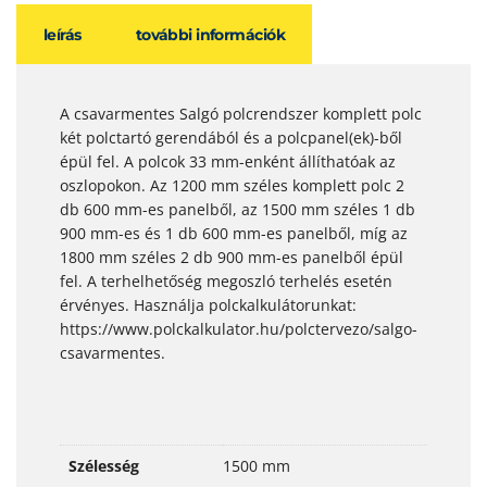
leírás
további információk
A csavarmentes Salgó polcrendszer komplett polc
két polctartó gerendából és a polcpanel(ek)-ből
épül fel. A polcok 33 mm-enként állíthatóak az
oszlopokon. Az 1200 mm széles komplett polc 2
db 600 mm-es panelből, az 1500 mm széles 1 db
900 mm-es és 1 db 600 mm-es panelből, míg az
1800 mm széles 2 db 900 mm-es panelből épül
fel. A terhelhetőség megoszló terhelés esetén
érvényes. Használja polckalkulátorunkat:
https://www.polckalkulator.hu/polctervezo/salgo-
csavarmentes.
Szélesség
1500 mm