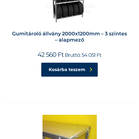
Gumitároló állvány 2000x1200mm – 3 szintes
– alapmező
42 560
Ft
Bruttó:
54 051
Ft
Kosárba teszem