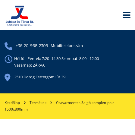
Mobiltelefonszám
+36-20-968-2309
Hétfő - Péntek: 7:20- 14:30 Szombat: 8:00 - 12:00
Vasárnap: ZÁRVA
2510 Dorog Esztergomi út 39.
Kezdőlap
Termékek
Csavarmentes Salgó komplett polc
1500x800mm