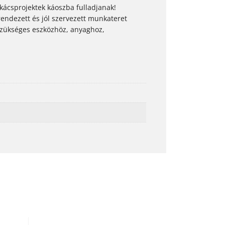
rkácsprojektek káoszba fulladjanak!
endezett és jól szervezett munkateret
zükséges eszközhöz, anyaghoz,