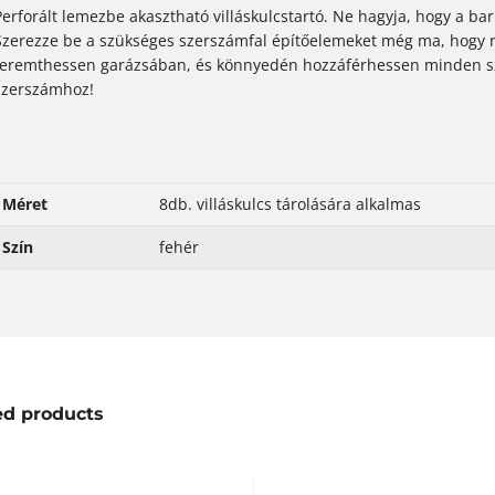
Perforált lemezbe akasztható villáskulcstartó. Ne hagyja, hogy a ba
Szerezze be a szükséges szerszámfal építőelemeket még ma, hogy r
teremthessen garázsában, és könnyedén hozzáférhessen minden s
szerszámhoz!
Méret
8db. villáskulcs tárolására alkalmas
Szín
fehér
ed products