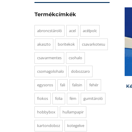
Termékcímkék
abroncstároló
acel
acélpolc
akaszto
boritekok
csavarkotesu
csavarmentes
csohalo
csomagolohalo
dobozzaro
egysoros
fali
falisin
fehér
Ké
fiokos
folia
fém
gumitároló
hobbybox
hullampapir
kartondoboz
kotegelve