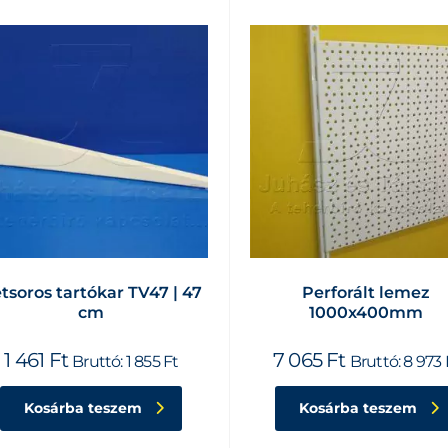
tsoros tartókar TV47 | 47
Perforált lemez
cm
1000x400mm
1 461
Ft
7 065
Ft
Bruttó:
1 855
Ft
Bruttó:
8 973
Kosárba teszem
Kosárba teszem