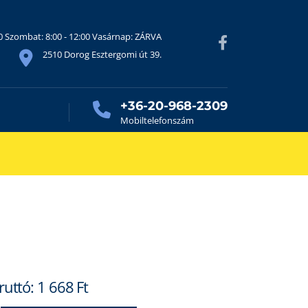
30 Szombat: 8:00 - 12:00 Vasárnap: ZÁRVA
2510 Dorog Esztergomi út 39.
+36-20-968-2309
Mobiltelefonszám
ruttó:
1 668
Ft