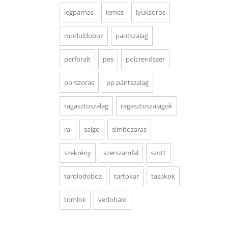
legparnas
lemez
lyuksoros
moduldoboz
pantszalag
perforalt
pes
polcrendszer
porszoras
pp pántszalag
ragasztoszalag
ragasztoszalagok
ral
salgo
simitozaras
szekrény
szerszamfal
szott
tarolodoboz
tartokar
tasakok
tomlok
vedohalo