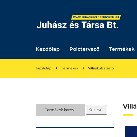
Kezdőlap
Polctervező
Termékek
Kezdőlap
Termékek
Villáskulcstartó
Vill
Keresés
Keresés
a
következőre: