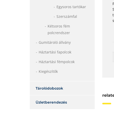
Egysoros tartókar
Szerszámfal
Kétsoros fém
polcrendszer
Gumitároló állvány
Háztartási fapolcok
Háztartási fémpolcok
Kiegészítők
Tárolódobozok
relat
Üzletberendezés