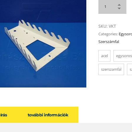
SKU:
VKT
Categories:
Egysoro
Szerszámfal
acel
egysoros
szerszamfal
s
eírás
további információk