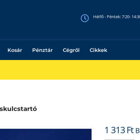
Hétfő - Péntek: 7:20- 14:
Kosár
Pénztár
Cégről
Cikkek
áskulcstartó
1 313
Ft
B