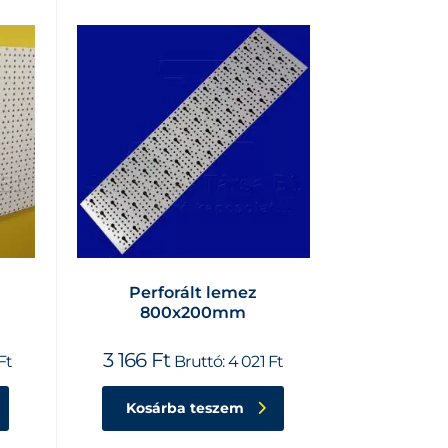
Perforált lemez
800x200mm
3 166
Ft
Ft
Bruttó:
4 021
Ft
Kosárba teszem