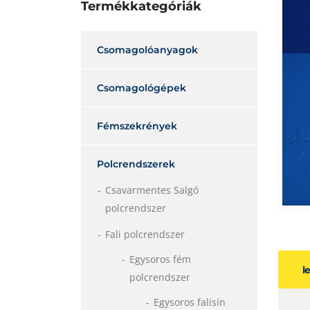
Termékkategóriák
Csomagolóanyagok
Csomagológépek
Fémszekrények
Polcrendszerek
Csavarmentes Salgó
polcrendszer
Fali polcrendszer
Egysoros fém
l
polcrendszer
Egysoros falisín