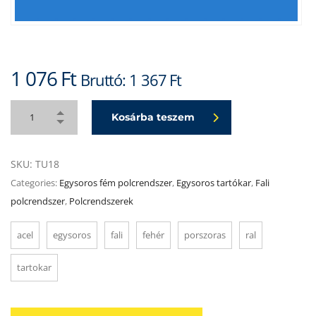
1 076
Ft
Bruttó:
1 367
Ft
Kosárba teszem
SKU:
TU18
Categories:
Egysoros fém polcrendszer
,
Egysoros tartókar
,
Fali
polcrendszer
,
Polcrendszerek
acel
egysoros
fali
fehér
porszoras
ral
tartokar