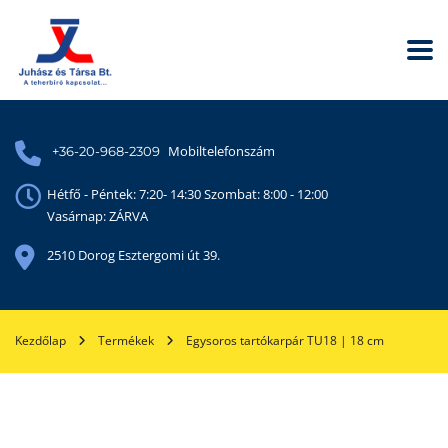
Mobiltelefonszám
+36-20-968-2309
Hétfő - Péntek: 7:20- 14:30 Szombat: 8:00 - 12:00
Vasárnap: ZÁRVA
2510 Dorog Esztergomi út 39.
Kezdőlap
Termékek
Egysoros tartókarpár TU18 | 18 cm