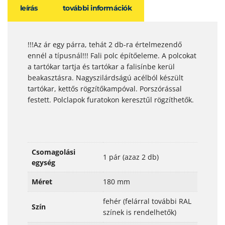
leírás
további információk
!!!Az ár egy párra, tehát 2 db-ra értelmezendő
ennél a típusnál!!! Fali polc építőeleme. A polcokat
a tartókar tartja és tartókar a falisínbe kerül
beakasztásra. Nagyszilárdságú acélból készült
tartókar, kettős rögzítőkampóval. Porszórással
festett. Polclapok furatokon keresztűl rögzíthetők.
Csomagolási
1 pár (azaz 2 db)
egység
Méret
180 mm
fehér (felárral további RAL
Szín
színek is rendelhetők)