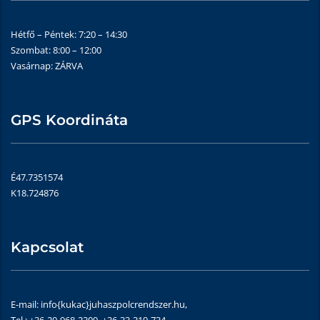
Hétfő – Péntek: 7:20 – 14:30
Szombat: 8:00 – 12:00
Vasárnap: ZÁRVA
GPS Koordináta
É47.7351574
K18.724876
Kapcsolat
E-mail: info{kukac}juhaszpolcrendszer.hu,