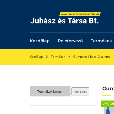
Kezdőlap
Polctervező
Termékek
Kezdőlap
Termékek
Gumitároló kocsi 2 szintes
Gumi
Keresés
Keresés
a
következőre:
AKCIÓ!