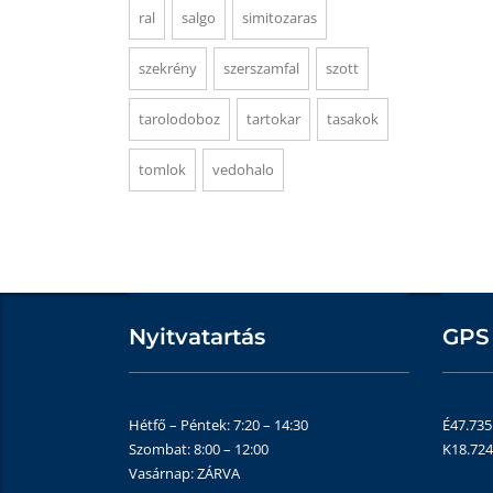
ral
salgo
simitozaras
szekrény
szerszamfal
szott
tarolodoboz
tartokar
tasakok
tomlok
vedohalo
Nyitvatartás
GPS
Hétfő – Péntek: 7:20 – 14:30
É47.73
Szombat: 8:00 – 12:00
K18.72
Vasárnap: ZÁRVA