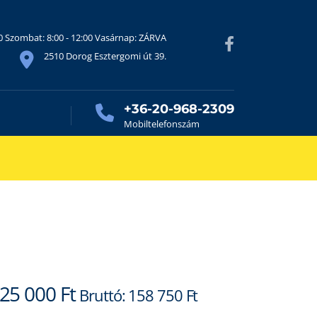
30 Szombat: 8:00 - 12:00 Vasárnap: ZÁRVA
2510 Dorog Esztergomi út 39.
+36-20-968-2309
Mobiltelefonszám
riginal
Current
25 000
Ft
Bruttó:
158 750
Ft
rice
price