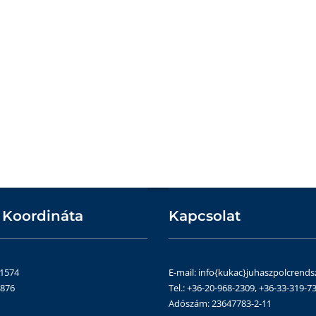
 Koordináta
Kapcsolat
51574
E-mail: info{kukac}juhaszpolcrends
4876
Tel.: +36-20-968-2309, +36-33-319-73
Adószám: 23647783-2-11