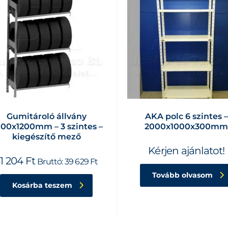
Gumitároló állvány
AKA polc 6 szintes –
00x1200mm – 3 szintes –
2000x1000x300m
kiegészítő mező
Kérjen ajánlatot!
31 204
Ft
Bruttó:
39 629
Ft
Tovább olvasom
Kosárba teszem