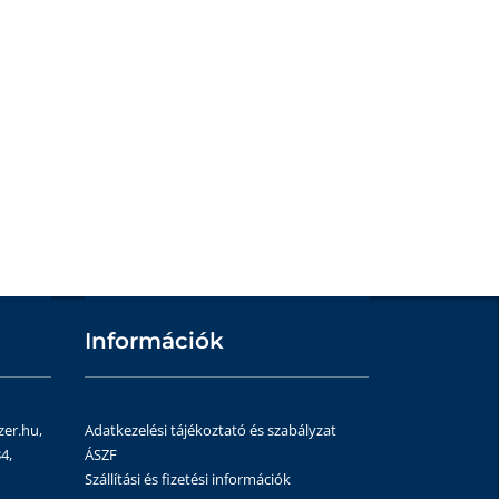
Információk
zer.hu,
Adatkezelési tájékoztató és szabályzat
4,
ÁSZF
Szállítási és fizetési információk