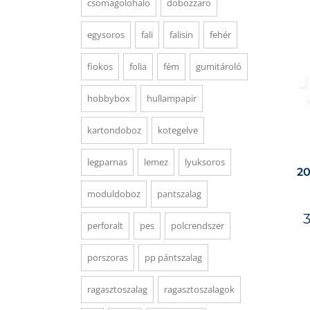
csomagolohalo
dobozzaro
egysoros
fali
falisin
fehér
fiokos
folia
fém
gumitároló
hobbybox
hullampapir
kartondoboz
kotegelve
legparnas
lemez
lyuksoros
20
moduldoboz
pantszalag
perforalt
pes
polcrendszer
porszoras
pp pántszalag
ragasztoszalag
ragasztoszalagok