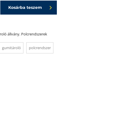
as:
is:
Kosárba teszem
50
125
00 Ft.
000 Ft.
oló állvány
,
Polcrendszerek
gumitároló
polcrendszer