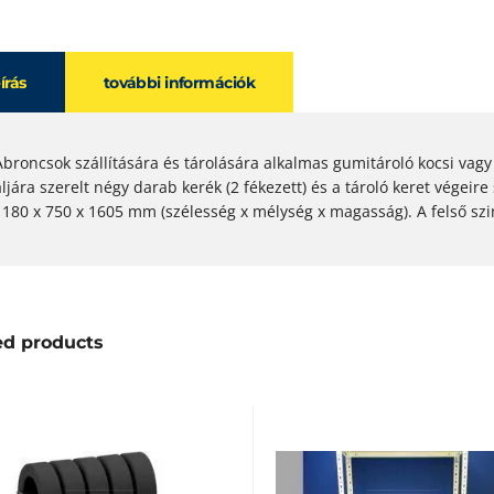
eírás
további információk
Abroncsok szállítására és tárolására alkalmas gumitároló kocsi vagy
aljára szerelt négy darab kerék (2 fékezett) és a tároló keret végeire
1180 x 750 x 1605 mm (szélesség x mélység x magasság). A felső szi
ed products