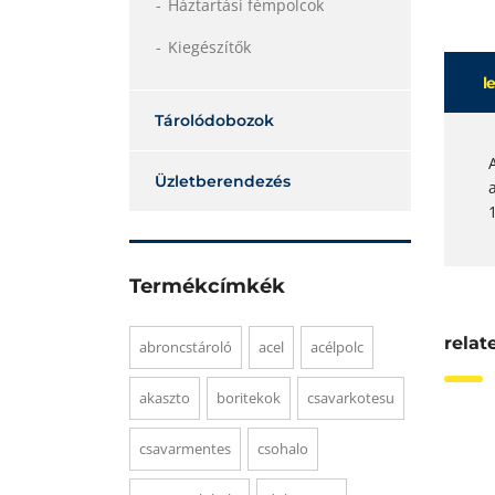
Háztartási fémpolcok
Kiegészítők
l
Tárolódobozok
Üzletberendezés
Termékcímkék
relat
abroncstároló
acel
acélpolc
akaszto
boritekok
csavarkotesu
csavarmentes
csohalo