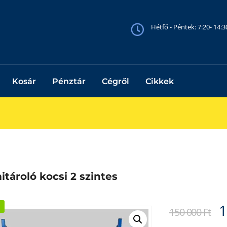
Hétfő - Péntek: 7:20- 14:
Kosár
Pénztár
Cégről
Cikkek
tároló kocsi 2 szintes
O
1
150 000
Ft
p