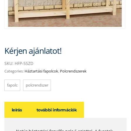
Kérjen ajánlatot!
SKU:
HFP-5SZD
Categories:
Háztartási fapolcok
,
Polcrendszerek
fapolc
polcrendszer
leírás
további információk