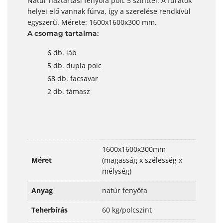
Natúr háztartási fenyőfa polc 5 szinttel. A furatok
helyei elő vannak fúrva, így a szerelése rendkívül
egyszerű. Mérete: 1600x1600x300 mm.
A csomag tartalma:
6 db. láb
5 db. dupla polc
68 db. facsavar
2 db. támasz
1600x1600x300mm
Méret
(magasság x szélesség x
mélység)
Anyag
natúr fenyőfa
Teherbírás
60 kg/polcszint