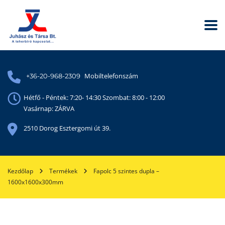
Mobiltelefonszám
+36-20-968-2309
Hétfő - Péntek: 7:20- 14:30 Szombat: 8:00 - 12:00
Vasárnap: ZÁRVA
2510 Dorog Esztergomi út 39.
Kezdőlap
Termékek
Fapolc 5 szintes dupla –
1600x1600x300mm