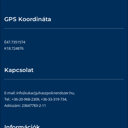
GPS Koordináta
É47.7351574
K18.724876
Kapcsolat
E-mail: info{kukac}juhaszpolcrendszer.hu,
Tel.: +36-20-968-2309, +36-33-319-734,
Adószám: 23647783-2-11
Információk