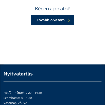
Kérjen ajánlatot!
Tovább olvasom
Nyitvatartás
Hétfő – Péntek: 7:20 – 14:30
Szombat: 8:00 – 12:00
Vasárnap: ZÁRVA