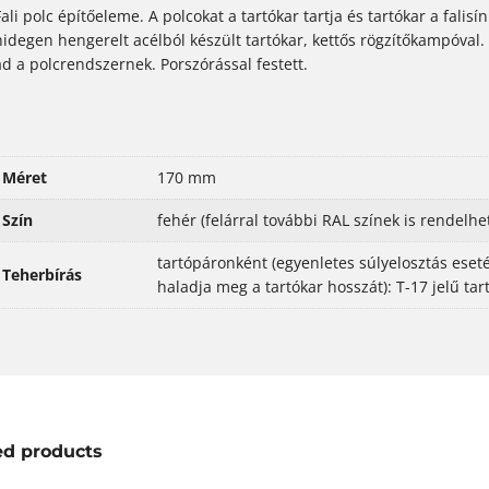
Fali polc építőeleme. A polcokat a tartókar tartja és tartókar a fali
hidegen hengerelt acélból készült tartókar, kettős rögzítőkampóval.
ad a polcrendszernek. Porszórással festett.
Méret
170 mm
Szín
fehér (felárral további RAL színek is rendelhe
tartópáronként (egyenletes súlyelosztás eset
Teherbírás
haladja meg a tartókar hosszát): T-17 jelű tar
ed products