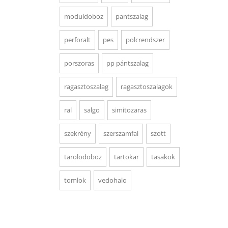
moduldoboz
pantszalag
perforalt
pes
polcrendszer
porszoras
pp pántszalag
ragasztoszalag
ragasztoszalagok
ral
salgo
simitozaras
szekrény
szerszamfal
szott
tarolodoboz
tartokar
tasakok
tomlok
vedohalo