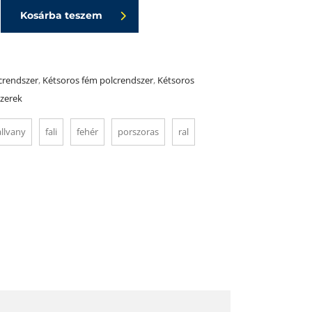
Kosárba teszem
lcrendszer
,
Kétsoros fém polcrendszer
,
Kétsoros
zerek
allvany
fali
fehér
porszoras
ral