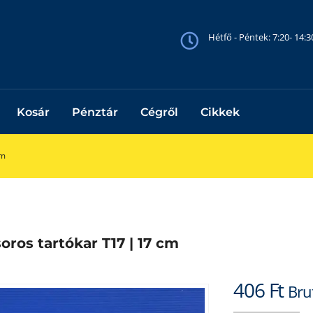
Hétfő - Péntek: 7:20- 14:
Kosár
Pénztár
Cégről
Cikkek
cm
oros tartókar T17 | 17 cm
406
Ft
Bru