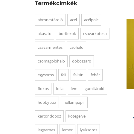
Termékcímkék
abroncstároló
acel
acélpolc
akaszto
boritekok
csavarkotesu
csavarmentes
csohalo
csomagolohalo
dobozzaro
egysoros
fali
falisin
fehér
fiokos
folia
fém
gumitároló
hobbybox
hullampapir
kartondoboz
kotegelve
legparnas
lemez
lyuksoros