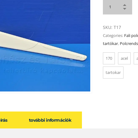
SKU:
T17
Categories:
Fali po
tartókar
,
Polcrends
170
acel
tartokar
eírás
további információk