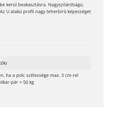
sínbe kerül beakasztásra. Nagyszilárdságú,
 Az U alakú profil nagy teherbíró képességet
tők)
én, ha a polc szélessége max. 3 cm-rel
tókar-pár = 50 kg