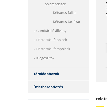
polcrendszer
Kétsoros falisín
Kétsoros tartókar
Gumitároló állvány
Háztartási fapolcok
Háztartási fémpolcok
Kiegészítők
Tárolódobozok
Üzletberendezés
relat