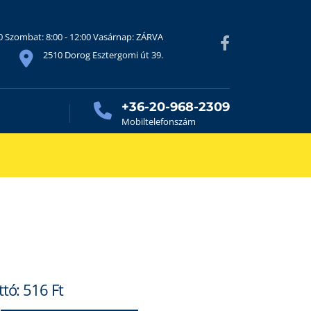
30 Szombat: 8:00 - 12:00 Vasárnap: ZÁRVA
2510 Dorog Esztergomi út 39.
+36-20-968-2309
Mobiltelefonszám
ttó:
516
Ft