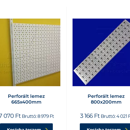
Perforált lemez
Perforált lemez
665x400mm
800x200mm
7 070
Ft
3 166
Ft
Bruttó:
8 979
Ft
Bruttó:
4 021
Kosárba teszem
Kosárba teszem