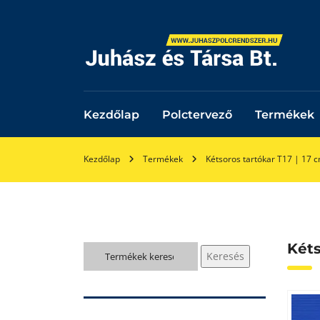
Kezdőlap
Polctervező
Termékek
Kezdőlap
Termékek
Kétsoros tartókar T17 | 17 
Kéts
Keresés
Keresés
a
következőre: