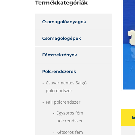
Termékkategóriák
Csomagolóanyagok
Csomagológépek
Fémszekrények
Polcrendszerek
Csavarmentes Salgó
polcrendszer
Fali polcrendszer
Egysoros fém
l
polcrendszer
Kétsoros fém