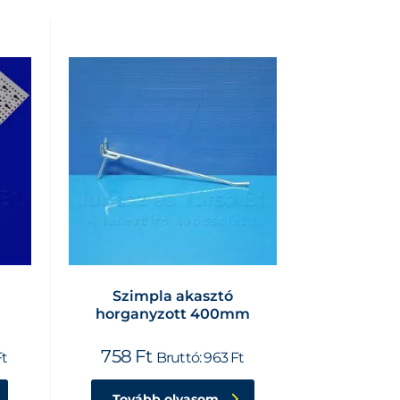
Szimpla akasztó
horganyzott 400mm
758
Ft
Ft
Bruttó:
963
Ft
Tovább olvasom