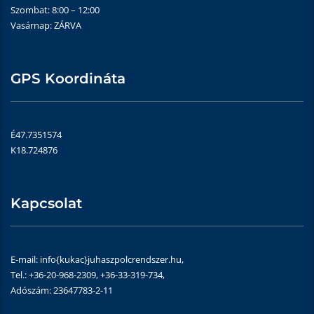
Szombat: 8:00 – 12:00
Vasárnap: ZÁRVA
GPS Koordináta
É47.7351574
K18.724876
Kapcsolat
E-mail: info{kukac}juhaszpolcrendszer.hu,
Tel.: +36-20-968-2309, +36-33-319-734,
Adószám: 23647783-2-11