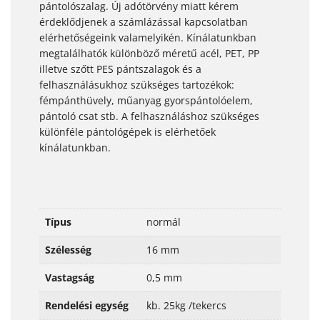
pántolószalag. Új adótörvény miatt kérem
érdeklődjenek a számlázással kapcsolatban
elérhetőségeink valamelyikén. Kínálatunkban
megtalálhatók különböző méretű acél, PET, PP
illetve szőtt PES pántszalagok és a
felhasználásukhoz szükséges tartozékok:
fémpánthüvely, műanyag gyorspántolóelem,
pántoló csat stb. A felhasználáshoz szükséges
különféle pántológépek is elérhetőek
kínálatunkban.
Típus
normál
Szélesség
16 mm
Vastagság
0,5 mm
Rendelési egység
kb. 25kg /tekercs