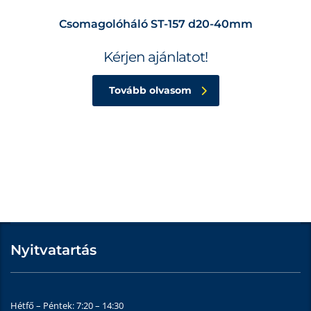
Csomagolóháló ST-157 d20-40mm
Kérjen ajánlatot!
Tovább olvasom
Nyitvatartás
Hétfő – Péntek: 7:20 – 14:30