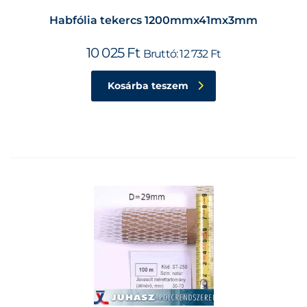
Habfólia tekercs 1200mmx41mx3mm
10 025
Ft
Bruttó:
12 732
Ft
Kosárba teszem