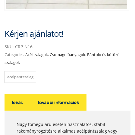
Kérjen ajánlatot!
SKU:
CRP-N16
Categories:
Acélszalagok
,
Csomagolóanyagok
,
Pántoló és kötöző
szalagok
acelpantszalag
leírás
további információk
Nagy tömegű áru esetén használatos, stabil
rakományrögzítésre alkalmas acélpántszalag vagy