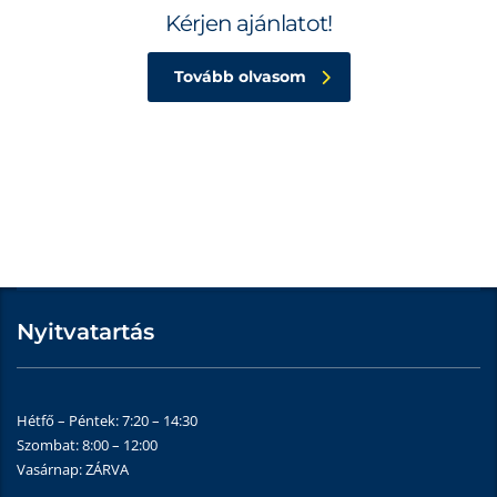
Kérjen ajánlatot!
Tovább olvasom
Nyitvatartás
Hétfő – Péntek: 7:20 – 14:30
Szombat: 8:00 – 12:00
Vasárnap: ZÁRVA