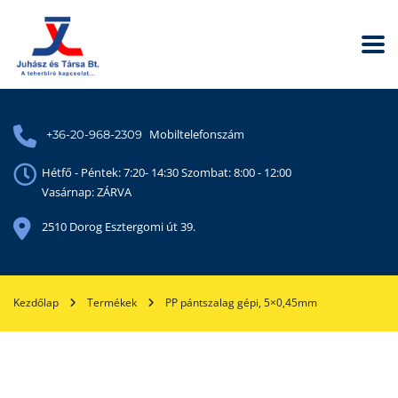
Mobiltelefonszám
+36-20-968-2309
Hétfő - Péntek: 7:20- 14:30 Szombat: 8:00 - 12:00
Vasárnap: ZÁRVA
2510 Dorog Esztergomi út 39.
Kezdőlap
Termékek
PP pántszalag gépi, 5×0,45mm