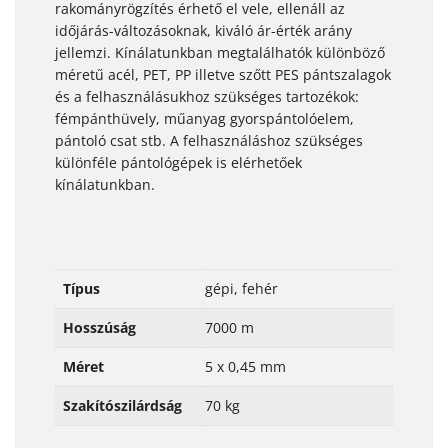
rakományrögzítés érhető el vele, ellenáll az
időjárás-változásoknak, kiváló ár-érték arány
jellemzi. Kínálatunkban megtalálhatók különböző
méretű acél, PET, PP illetve szőtt PES pántszalagok
és a felhasználásukhoz szükséges tartozékok:
fémpánthüvely, műanyag gyorspántolóelem,
pántoló csat stb. A felhasználáshoz szükséges
különféle pántológépek is elérhetőek
kínálatunkban.
Típus
gépi, fehér
Hosszúság
7000 m
Méret
5 x 0,45 mm
Szakítószilárdság
70 kg