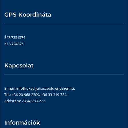
GPS Koordináta
É47.7351574
K18.724876
Kapcsolat
E-mail: info{kukac}juhaszpolcrendszer.hu,
Tel.: +36-20-968-2309, +36-33-319-734,
Adószám: 23647783-2-11
Információk