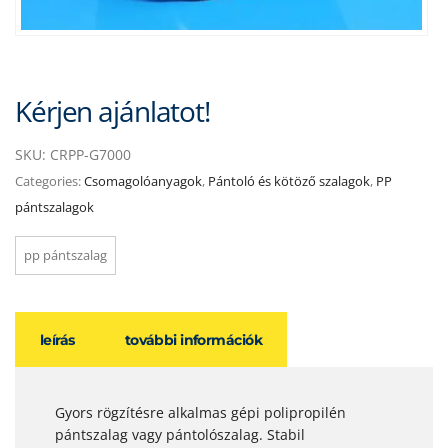
Kérjen ajánlatot!
SKU:
CRPP-G7000
Categories:
Csomagolóanyagok
,
Pántoló és kötöző szalagok
,
PP
pántszalagok
pp pántszalag
leírás
további információk
Gyors rögzítésre alkalmas gépi polipropilén
pántszalag vagy pántolószalag. Stabil